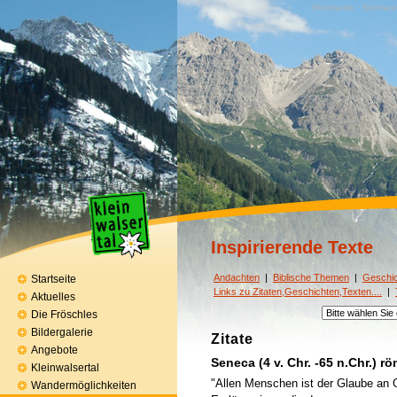
Stichworte · Stichwor
Inspirierende Texte
Andachten
|
Biblische Themen
|
Geschi
Startseite
Links zu Zitaten,Geschichten,Texten....
|
Aktuelles
Die Fröschles
Bildergalerie
Zitate
Angebote
Seneca (4 v. Chr. -65 n.Chr.) r
Kleinwalsertal
"Allen Menschen ist der Glaube an G
Wandermöglichkeiten