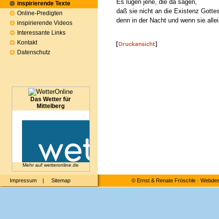
Es lügen jene, die da sagen,
inspirierende Texte
daß sie nicht an die Existenz Gotte
Online-Predigten
denn in der Nacht und wenn sie allei
inspirierende Videos
Interessante Links
Kontakt
Datenschutz
Das Wetter für
Mittelberg
Mehr auf
wetteronline.de
Impressum
|
Sitemap
©
Ernst & Renate Fröschle
·
Webdesi