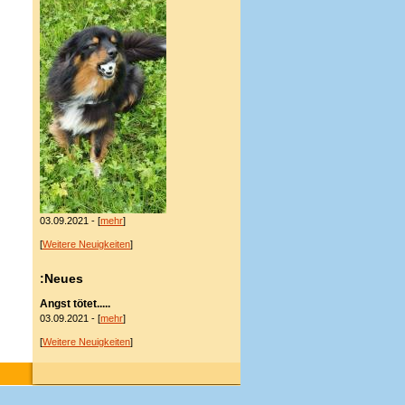
03.09.2021 - [
mehr
]
[
Weitere Neuigkeiten
]
:Neues
Angst tötet.....
03.09.2021 - [
mehr
]
[
Weitere Neuigkeiten
]