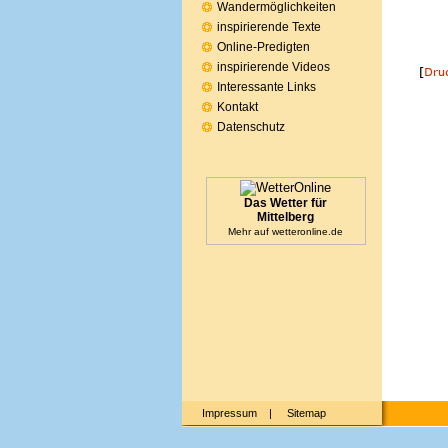
Wandermöglichkeiten
inspirierende Texte
Online-Predigten
inspirierende Videos
Interessante Links
Kontakt
Datenschutz
Das Wetter für
Mittelberg
Mehr auf
wetteronline.de
Impressum
|
Sitemap