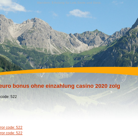
Wandern, Erholung für Leib,Seele und Geist,
euro bonus ohne einzahlung casino 2020 zolg
 code: 522
rror code: 522
rror code: 522