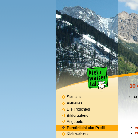
10 
error
Startseite
Aktuelles
Die Fröschles
Bildergalerie
Angebote
e
Persönlichkeits-Profil
e
Kleinwalsertal