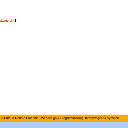
©
Ernst & Renate Fröschle
·
Webdesign & Programmierung: Internetagentur symweb