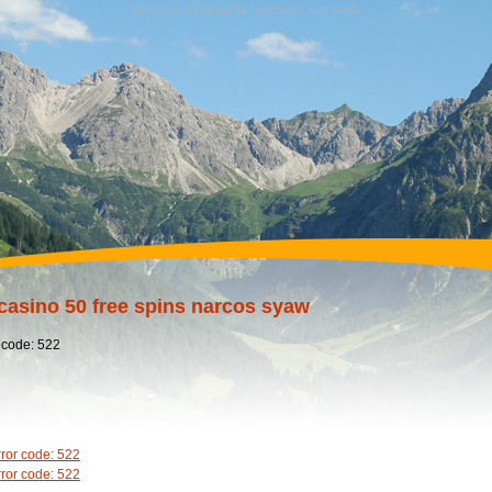
Wandern, Erholung für Leib,Seele und Geist,
casino 50 free spins narcos syaw
 code: 522
rror code: 522
rror code: 522