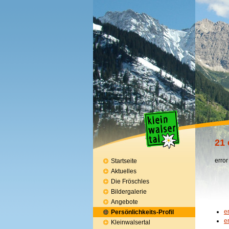
21 
error
Startseite
Aktuelles
Die Fröschles
Bildergalerie
Angebote
e
Persönlichkeits-Profil
e
Kleinwalsertal