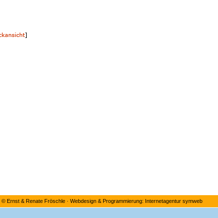
©
Ernst & Renate Fröschle
·
Webdesign & Programmierung: Internetagentur symweb