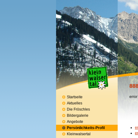
888
error
Startseite
Aktuelles
Die Fröschles
Bildergalerie
Angebote
e
Persönlichkeits-Profil
e
Kleinwalsertal