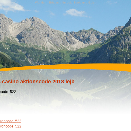
Wandern, Erholung für Leib,Seele und Geist,
 casino aktionscode 2018 lejb
 code: 522
rror code: 522
rror code: 522