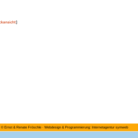
©
Ernst & Renate Fröschle
·
Webdesign & Programmierung: Internetagentur symweb