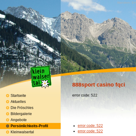
Wandern, Erh
888sport casino fqci
error code: 522
Startseite
Aktuelles
Die Fröschles
Bildergalerie
Angebote
error code: 522
Persönlichkeits-Profil
error code: 522
Kleinwalsertal