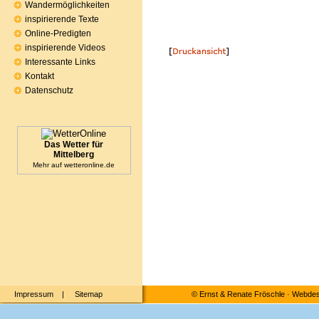
Wandermöglichkeiten
inspirierende Texte
Online-Predigten
inspirierende Videos
Interessante Links
Kontakt
Datenschutz
Das Wetter für
Mittelberg
Mehr auf
wetteronline.de
Impressum
|
Sitemap
©
Ernst & Renate Fröschle
·
Webdesi