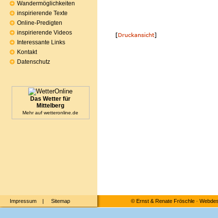
Wandermöglichkeiten
inspirierende Texte
Online-Predigten
inspirierende Videos
Interessante Links
Kontakt
Datenschutz
Das Wetter für
Mittelberg
Mehr auf
wetteronline.de
Impressum
|
Sitemap
©
Ernst & Renate Fröschle
·
Webdesi