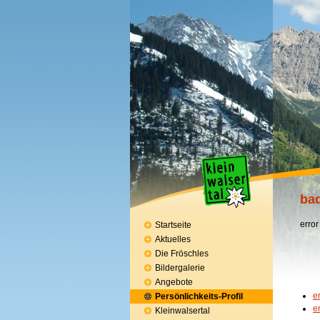
bad
error
Startseite
Aktuelles
Die Fröschles
Bildergalerie
Angebote
e
Persönlichkeits-Profil
e
Kleinwalsertal