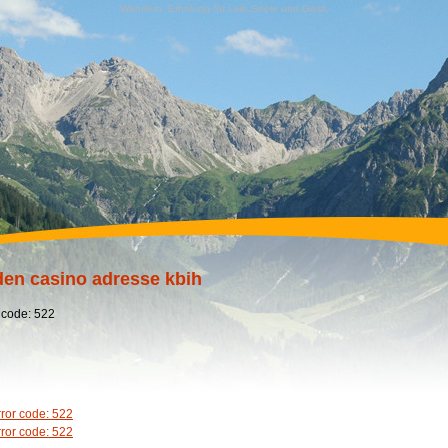
Wandern, Erholung für Leib,Seele und Geist,
en casino adresse kbih
 code: 522
rror code: 522
rror code: 522