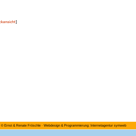
©
Ernst & Renate Fröschle
·
Webdesign & Programmierung: Internetagentur symweb