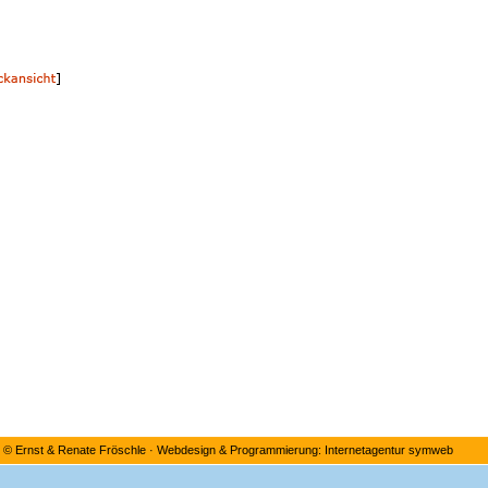
©
Ernst & Renate Fröschle
·
Webdesign & Programmierung: Internetagentur symweb