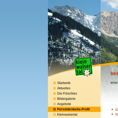
bes
error
Startseite
Aktuelles
Die Fröschles
Bildergalerie
Angebote
e
Persönlichkeits-Profil
e
Kleinwalsertal