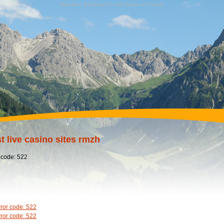
Wandern, Erholung für Leib,Seele und Geist,
t live casino sites rmzh
 code: 522
rror code: 522
rror code: 522