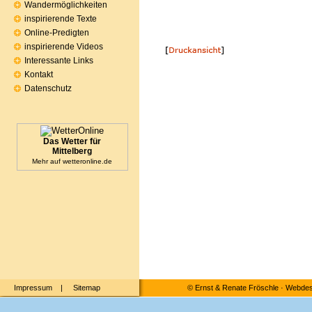
Wandermöglichkeiten
inspirierende Texte
Online-Predigten
inspirierende Videos
Interessante Links
Kontakt
Datenschutz
Das Wetter für
Mittelberg
Mehr auf
wetteronline.de
Impressum
|
Sitemap
©
Ernst & Renate Fröschle
·
Webdesi