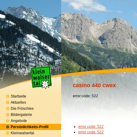
Wandern, Erh
casino 440 cwex
error code: 522
Startseite
Aktuelles
Die Fröschles
Bildergalerie
Angebote
error code: 522
Persönlichkeits-Profil
error code: 522
Kleinwalsertal