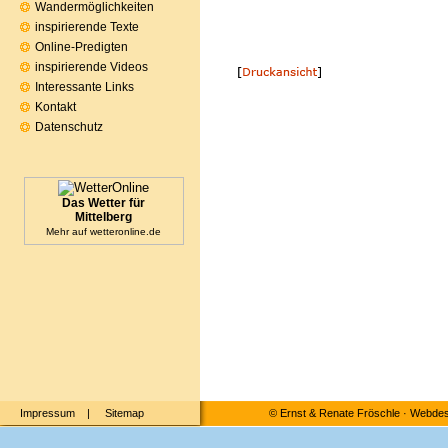
Wandermöglichkeiten
inspirierende Texte
Online-Predigten
inspirierende Videos
Interessante Links
Kontakt
Datenschutz
Das Wetter für
Mittelberg
Mehr auf
wetteronline.de
Impressum
|
Sitemap
©
Ernst & Renate Fröschle
·
Webdesi