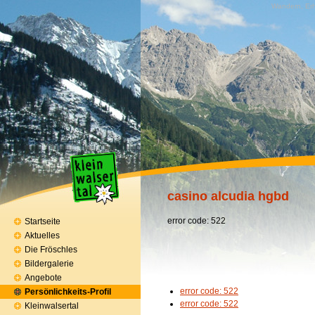
Wandern, Erh
casino alcudia hgbd
error code: 522
Startseite
Aktuelles
Die Fröschles
Bildergalerie
Angebote
error code: 522
Persönlichkeits-Profil
error code: 522
Kleinwalsertal