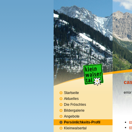
cas
error
Startseite
Aktuelles
Die Fröschles
Bildergalerie
Angebote
e
Persönlichkeits-Profil
e
Kleinwalsertal