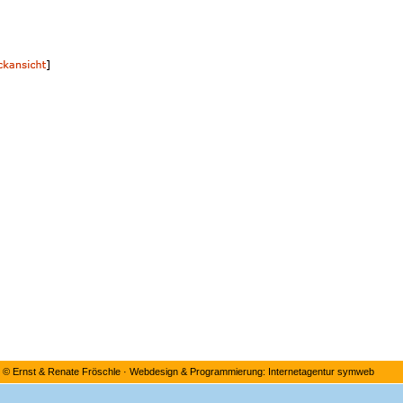
©
Ernst & Renate Fröschle
·
Webdesign & Programmierung: Internetagentur symweb