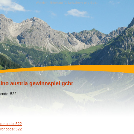
Wandern, Erholung für Leib,Seele und Geist,
ino austria gewinnspiel gchr
 code: 522
rror code: 522
rror code: 522