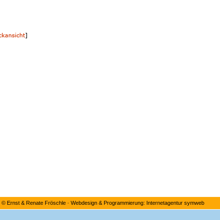
©
Ernst & Renate Fröschle
·
Webdesign & Programmierung: Internetagentur symweb