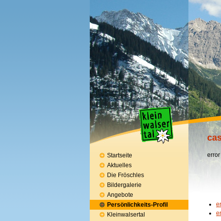
ca
error
Startseite
Aktuelles
Die Fröschles
Bildergalerie
Angebote
e
Persönlichkeits-Profil
e
Kleinwalsertal