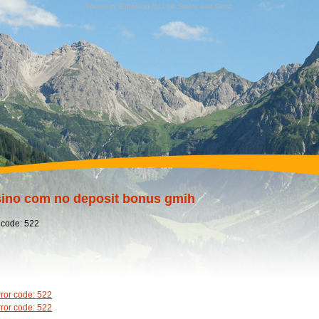
Wandern, Erholung für Leib,Seele und Geist,
sino com no deposit bonus gmih
 code: 522
rror code: 522
rror code: 522