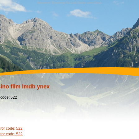
Wandern, Erholung für Leib,Seele und Geist,
ino film imdb ynex
 code: 522
rror code: 522
rror code: 522