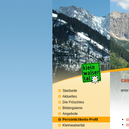
cas
error
Startseite
Aktuelles
Die Fröschles
Bildergalerie
Angebote
e
Persönlichkeits-Profil
e
Kleinwalsertal