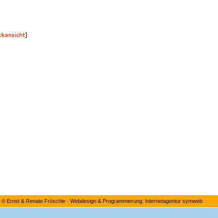
©
Ernst & Renate Fröschle
·
Webdesign & Programmierung: Internetagentur symweb