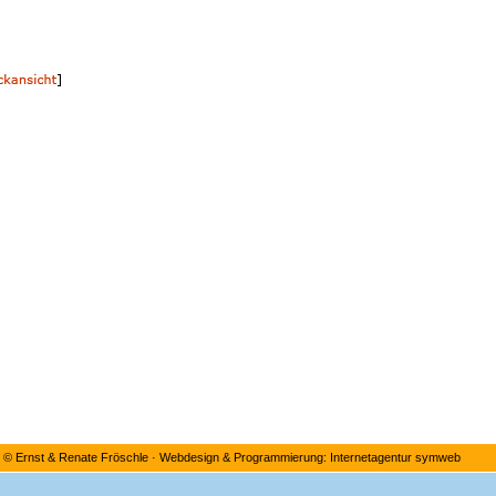
©
Ernst & Renate Fröschle
·
Webdesign & Programmierung: Internetagentur symweb