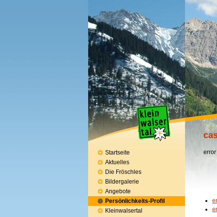
cas
error
Startseite
Aktuelles
Die Fröschles
Bildergalerie
Angebote
e
Persönlichkeits-Profil
e
Kleinwalsertal