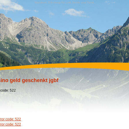
Wandern, Erholung für Leib,Seele und Geist,
ino geld geschenkt jgbf
 code: 522
rror code: 522
rror code: 522