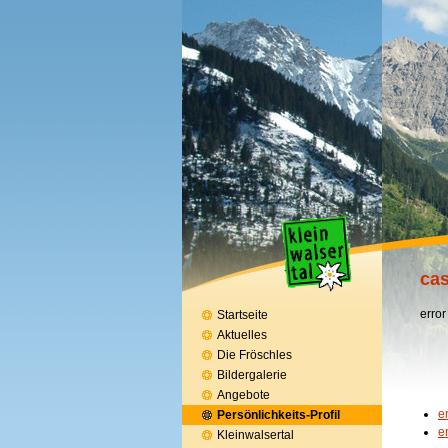
cas
error
Startseite
Aktuelles
Die Fröschles
Bildergalerie
Angebote
e
Persönlichkeits-Profil
e
Kleinwalsertal