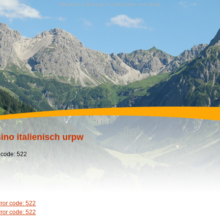
Wandern, Erholung für Leib,Seele und Geist,
ino italienisch urpw
 code: 522
rror code: 522
rror code: 522