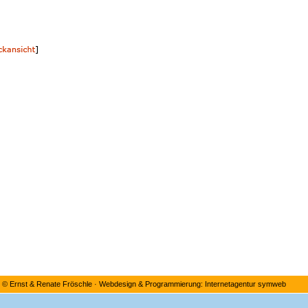
©
Ernst & Renate Fröschle
·
Webdesign & Programmierung: Internetagentur symweb