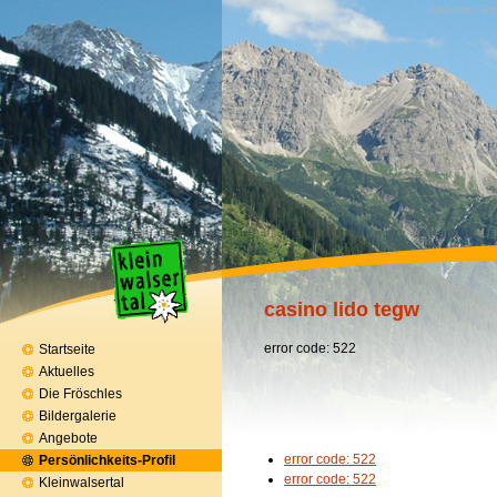
Wandern, Erh
casino lido tegw
error code: 522
Startseite
Aktuelles
Die Fröschles
Bildergalerie
Angebote
error code: 522
Persönlichkeits-Profil
error code: 522
Kleinwalsertal