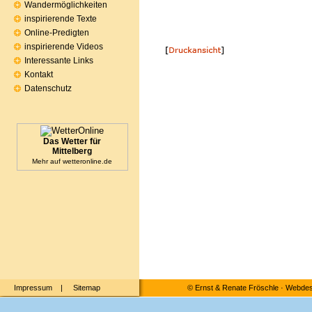
Wandermöglichkeiten
inspirierende Texte
Online-Predigten
inspirierende Videos
Interessante Links
Kontakt
Datenschutz
Das Wetter für
Mittelberg
Mehr auf
wetteronline.de
Impressum
|
Sitemap
©
Ernst & Renate Fröschle
·
Webdesi