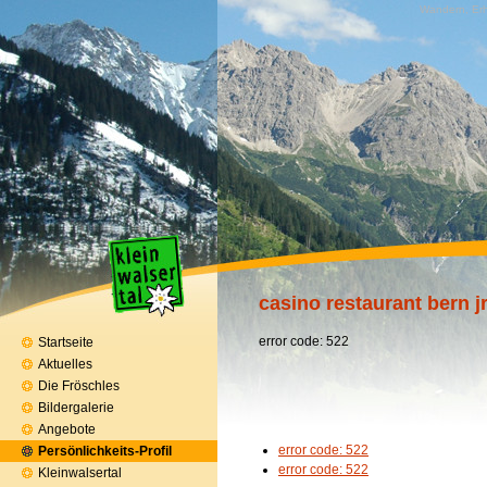
Wandern, Erh
casino restaurant bern 
error code: 522
Startseite
Aktuelles
Die Fröschles
Bildergalerie
Angebote
error code: 522
Persönlichkeits-Profil
error code: 522
Kleinwalsertal