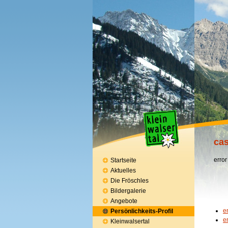
cas
error
Startseite
Aktuelles
Die Fröschles
Bildergalerie
Angebote
e
Persönlichkeits-Profil
e
Kleinwalsertal