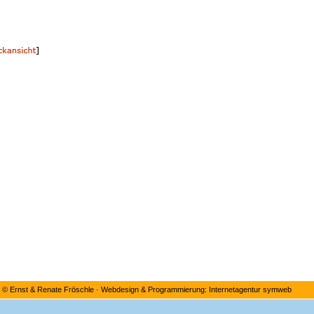
©
Ernst & Renate Fröschle
·
Webdesign & Programmierung: Internetagentur symweb