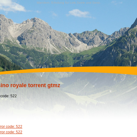
Wandern, Erholung für Leib,Seele und Geist,
ino royale torrent gtmz
 code: 522
rror code: 522
rror code: 522