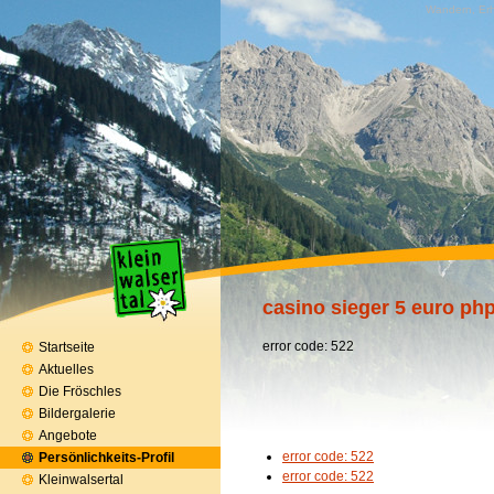
Wandern, Erh
casino sieger 5 euro ph
error code: 522
Startseite
Aktuelles
Die Fröschles
Bildergalerie
Angebote
error code: 522
Persönlichkeits-Profil
error code: 522
Kleinwalsertal