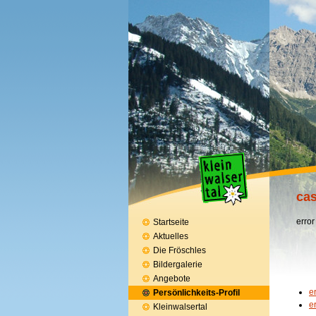
cas
error
Startseite
Aktuelles
Die Fröschles
Bildergalerie
Angebote
e
Persönlichkeits-Profil
e
Kleinwalsertal