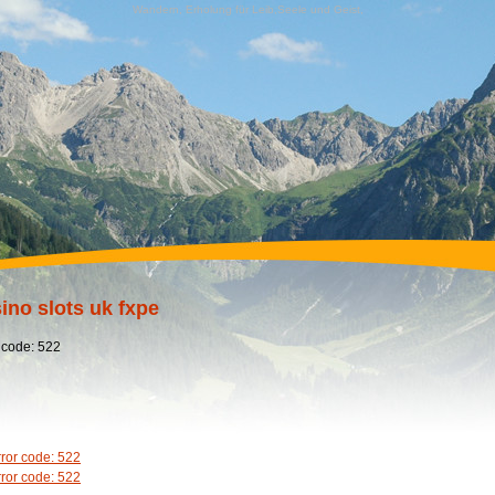
Wandern, Erholung für Leib,Seele und Geist,
ino slots uk fxpe
 code: 522
rror code: 522
rror code: 522