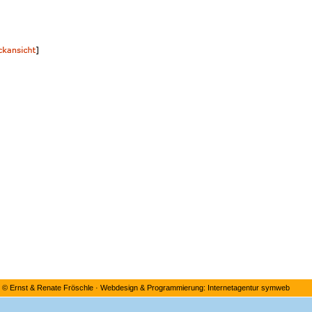
©
Ernst & Renate Fröschle
·
Webdesign & Programmierung: Internetagentur symweb