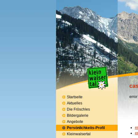
cas
error
Startseite
Aktuelles
Die Fröschles
Bildergalerie
Angebote
e
Persönlichkeits-Profil
e
Kleinwalsertal