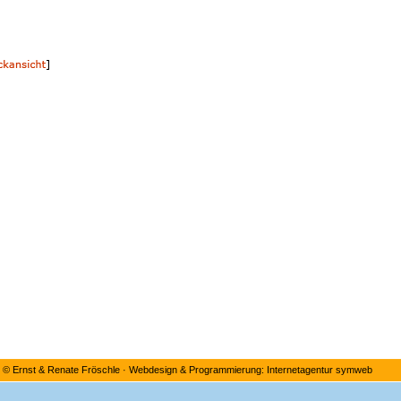
©
Ernst & Renate Fröschle
·
Webdesign & Programmierung: Internetagentur symweb