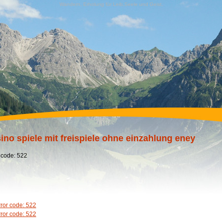
Wandern, Erholung für Leib,Seele und Geist,
ino spiele mit freispiele ohne einzahlung eney
 code: 522
rror code: 522
rror code: 522