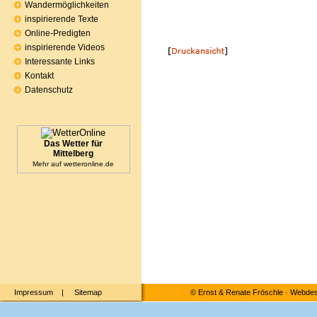
Wandermöglichkeiten
inspirierende Texte
Online-Predigten
inspirierende Videos
Interessante Links
Kontakt
Datenschutz
Das Wetter für
Mittelberg
Mehr auf
wetteronline.de
Impressum
|
Sitemap
©
Ernst & Renate Fröschle
·
Webdesi