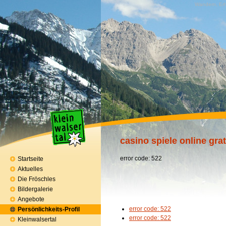
Wandern, Erh
casino spiele online grat
error code: 522
Startseite
Aktuelles
Die Fröschles
Bildergalerie
Angebote
error code: 522
Persönlichkeits-Profil
error code: 522
Kleinwalsertal