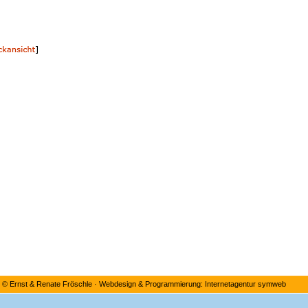
©
Ernst & Renate Fröschle
·
Webdesign & Programmierung: Internetagentur symweb