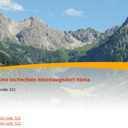
Wandern, Erholung für Leib,Seele und Geist,
ino tschechien kleinhaugsdorf hbma
 code: 522
rror code: 522
rror code: 522