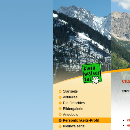
cas
error
Startseite
Aktuelles
Die Fröschles
Bildergalerie
Angebote
e
Persönlichkeits-Profil
e
Kleinwalsertal