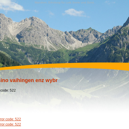
Wandern, Erholung für Leib,Seele und Geist,
ino vaihingen enz wybr
 code: 522
rror code: 522
rror code: 522