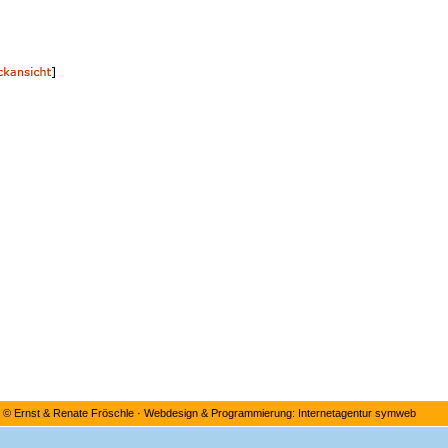
©
Ernst & Renate Fröschle
·
Webdesign & Programmierung: Internetagentur symweb