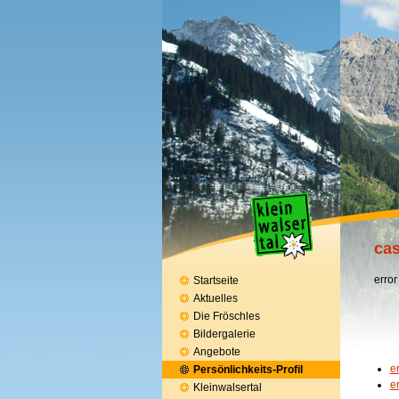
cas
error
Startseite
Aktuelles
Die Fröschles
Bildergalerie
Angebote
e
Persönlichkeits-Profil
e
Kleinwalsertal