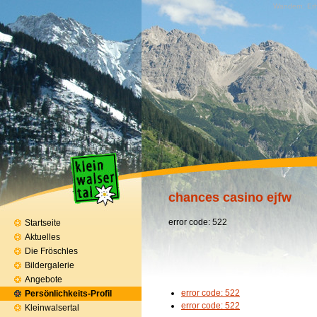
Wandern, Erh
chances casino ejfw
error code: 522
Startseite
Aktuelles
Die Fröschles
Bildergalerie
Angebote
error code: 522
Persönlichkeits-Profil
error code: 522
Kleinwalsertal