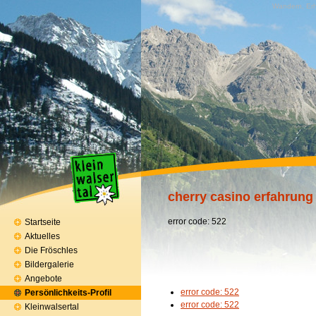
Wandern, Erh
cherry casino erfahrung
error code: 522
Startseite
Aktuelles
Die Fröschles
Bildergalerie
Angebote
error code: 522
Persönlichkeits-Profil
error code: 522
Kleinwalsertal