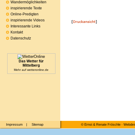
Wandermöglichkeiten
inspirierende Texte
Online-Predigten
inspirierende Videos
Interessante Links
Kontakt
Datenschutz
Das Wetter für
Mittelberg
Mehr auf
wetteronline.de
Impressum
|
Sitemap
©
Ernst & Renate Fröschle
·
Webdesi