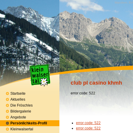
Wandern, Erh
club pl casino khmh
error code: 522
Startseite
Aktuelles
Die Fröschles
Bildergalerie
Angebote
error code: 522
Persönlichkeits-Profil
error code: 522
Kleinwalsertal