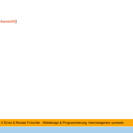
©
Ernst & Renate Fröschle
·
Webdesign & Programmierung: Internetagentur symweb