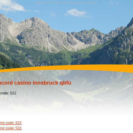
Wandern, Erholung für Leib,Seele und Geist,
cord casino innsbruck qbfu
 code: 522
rror code: 522
rror code: 522