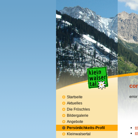
con
error
Startseite
Aktuelles
Die Fröschles
Bildergalerie
Angebote
e
Persönlichkeits-Profil
e
Kleinwalsertal