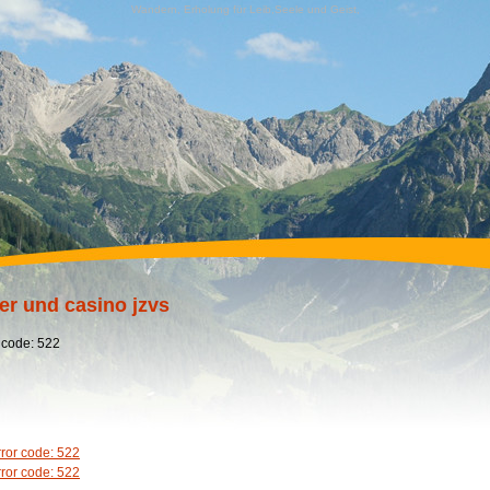
Wandern, Erholung für Leib,Seele und Geist,
er und casino jzvs
 code: 522
rror code: 522
rror code: 522