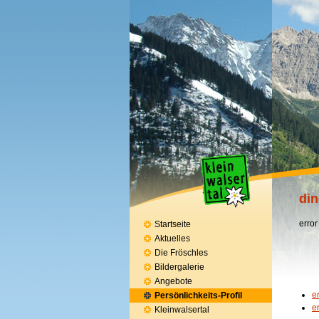
din
error
Startseite
Aktuelles
Die Fröschles
Bildergalerie
Angebote
e
Persönlichkeits-Profil
e
Kleinwalsertal