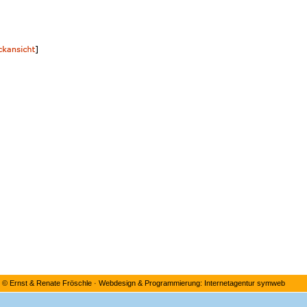
©
Ernst & Renate Fröschle
·
Webdesign & Programmierung: Internetagentur symweb