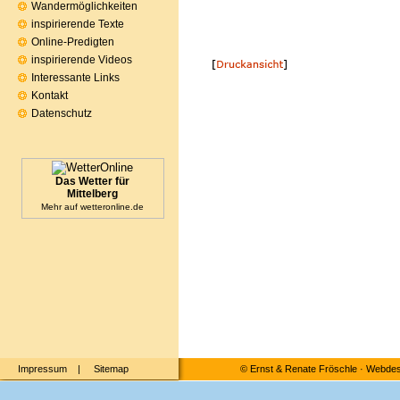
Wandermöglichkeiten
inspirierende Texte
Online-Predigten
inspirierende Videos
Interessante Links
Kontakt
Datenschutz
Das Wetter für
Mittelberg
Mehr auf
wetteronline.de
Impressum
|
Sitemap
©
Ernst & Renate Fröschle
·
Webdesi