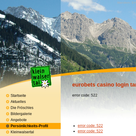
Wandern, Erh
eurobets casino login t
error code: 522
Startseite
Aktuelles
Die Fröschles
Bildergalerie
Angebote
error code: 522
Persönlichkeits-Profil
error code: 522
Kleinwalsertal