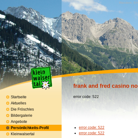
Wandern, Erh
frank and fred casino n
error code: 522
Startseite
Aktuelles
Die Fröschles
Bildergalerie
Angebote
error code: 522
Persönlichkeits-Profil
error code: 522
Kleinwalsertal