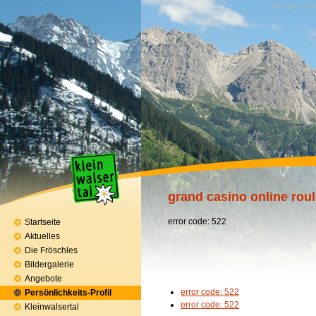
Wandern, Erh
grand casino online roul
error code: 522
Startseite
Aktuelles
Die Fröschles
Bildergalerie
Angebote
error code: 522
Persönlichkeits-Profil
error code: 522
Kleinwalsertal