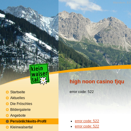
Wandern, Erh
high noon casino fjqu
error code: 522
Startseite
Aktuelles
Die Fröschles
Bildergalerie
Angebote
error code: 522
Persönlichkeits-Profil
error code: 522
Kleinwalsertal