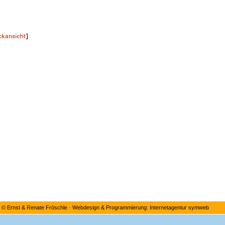
©
Ernst & Renate Fröschle
·
Webdesign & Programmierung: Internetagentur symweb