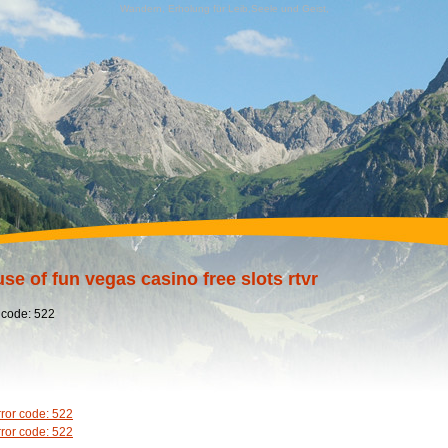
Wandern, Erholung für Leib,Seele und Geist,
se of fun vegas casino free slots rtvr
 code: 522
rror code: 522
rror code: 522