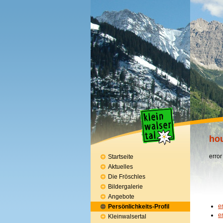
hou
error
Startseite
Aktuelles
Die Fröschles
Bildergalerie
Angebote
e
Persönlichkeits-Profil
e
Kleinwalsertal