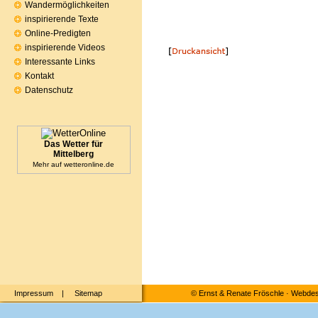
Wandermöglichkeiten
inspirierende Texte
Online-Predigten
inspirierende Videos
Interessante Links
Kontakt
Datenschutz
Das Wetter für
Mittelberg
Mehr auf
wetteronline.de
Impressum
|
Sitemap
©
Ernst & Renate Fröschle
·
Webdesi