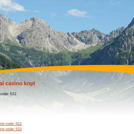
Wandern, Erholung für Leib,Seele und Geist,
al casino knpl
 code: 522
rror code: 522
rror code: 522