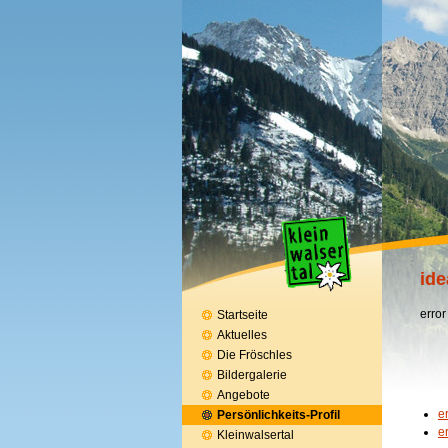
ide
error
Startseite
Aktuelles
Die Fröschles
Bildergalerie
Angebote
e
Persönlichkeits-Profil
e
Kleinwalsertal