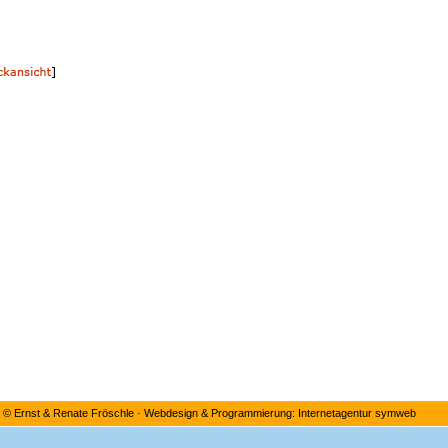
©
Ernst & Renate Fröschle
·
Webdesign & Programmierung: Internetagentur symweb