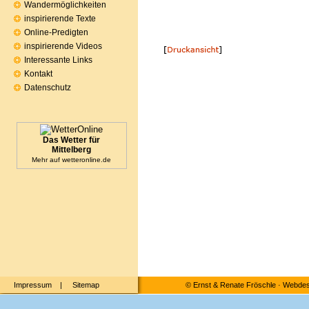
Wandermöglichkeiten
inspirierende Texte
Online-Predigten
inspirierende Videos
Interessante Links
Kontakt
Datenschutz
Das Wetter für
Mittelberg
Mehr auf
wetteronline.de
Impressum
|
Sitemap
©
Ernst & Renate Fröschle
·
Webdesi