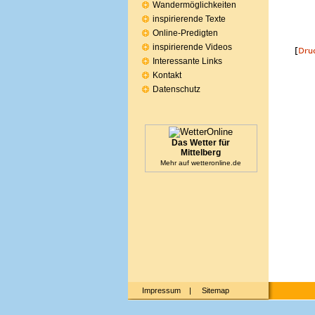
Wandermöglichkeiten
inspirierende Texte
Online-Predigten
inspirierende Videos
Interessante Links
Kontakt
Datenschutz
Das Wetter für
Mittelberg
Mehr auf
wetteronline.de
Impressum
|
Sitemap