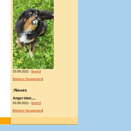
03.09.2021 - [
mehr
]
[
Weitere Neuigkeiten
]
:Neues
Angst tötet.....
03.09.2021 - [
mehr
]
[
Weitere Neuigkeiten
]