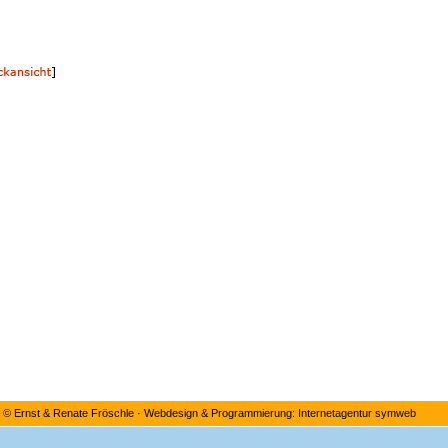
©
Ernst & Renate Fröschle
·
Webdesign & Programmierung: Internetagentur symweb