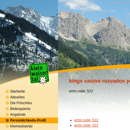
Wandern, Erh
kings casino rozvadov 
error code: 522
Startseite
Aktuelles
Die Fröschles
Bildergalerie
Angebote
error code: 522
Persönlichkeits-Profil
error code: 522
Kleinwalsertal