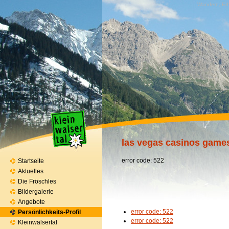
Wandern, Erh
las vegas casinos games
error code: 522
Startseite
Aktuelles
Die Fröschles
Bildergalerie
Angebote
error code: 522
Persönlichkeits-Profil
error code: 522
Kleinwalsertal