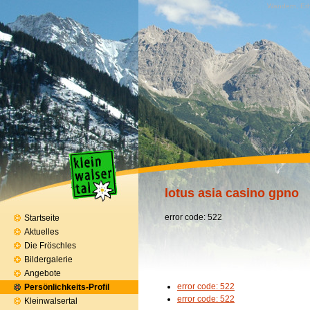
Wandern, Erh
lotus asia casino gpno
error code: 522
Startseite
Aktuelles
Die Fröschles
Bildergalerie
Angebote
error code: 522
Persönlichkeits-Profil
error code: 522
Kleinwalsertal