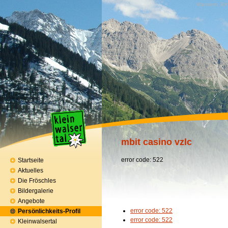
Wandern, Erh
mbit casino vzlc
error code: 522
Startseite
Aktuelles
Die Fröschles
Bildergalerie
Angebote
error code: 522
Persönlichkeits-Profil
error code: 522
Kleinwalsertal