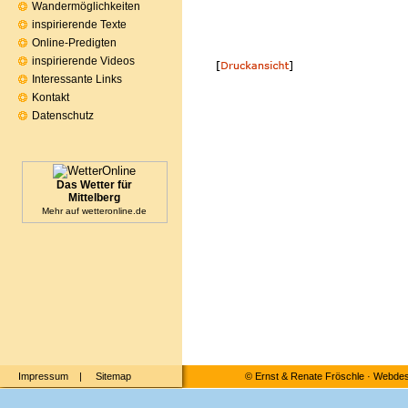
Wandermöglichkeiten
inspirierende Texte
Online-Predigten
inspirierende Videos
Interessante Links
Kontakt
Datenschutz
Das Wetter für
Mittelberg
Mehr auf
wetteronline.de
Impressum
|
Sitemap
©
Ernst & Renate Fröschle
·
Webdesi