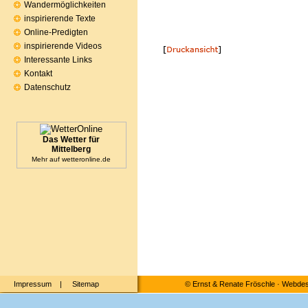
Wandermöglichkeiten
inspirierende Texte
Online-Predigten
inspirierende Videos
Interessante Links
Kontakt
Datenschutz
Das Wetter für
Mittelberg
Mehr auf
wetteronline.de
Impressum
|
Sitemap
©
Ernst & Renate Fröschle
·
Webdesi