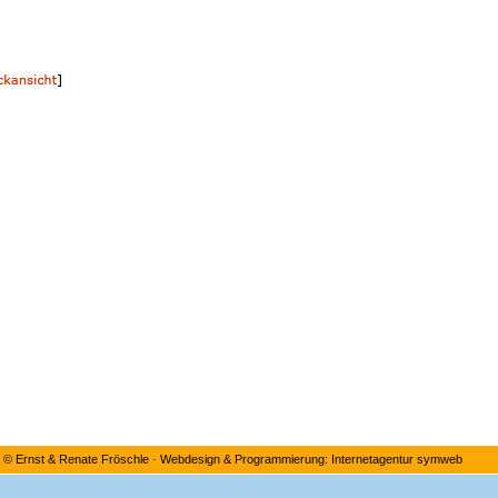
©
Ernst & Renate Fröschle
·
Webdesign & Programmierung: Internetagentur symweb