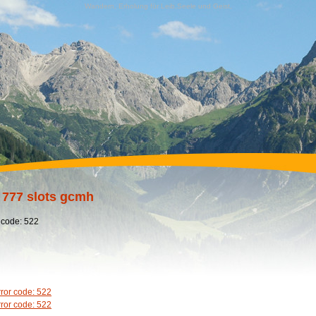
Wandern, Erholung für Leib,Seele und Geist,
 777 slots gcmh
 code: 522
rror code: 522
rror code: 522