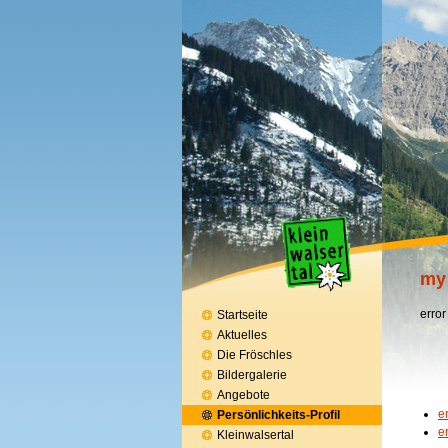
my
error
Startseite
Aktuelles
Die Fröschles
Bildergalerie
Angebote
e
Persönlichkeits-Profil
e
Kleinwalsertal